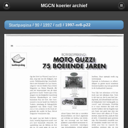
MGCN koerier archief
Startpagina
/
90
/
1997
/
nr8
/
1997-nr8-p22