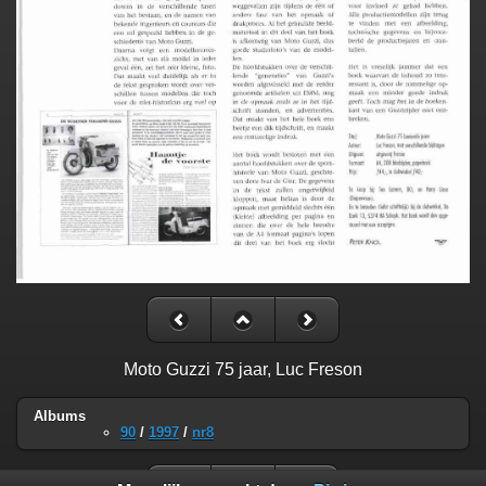
Moto Guzzi 75 jaar, Luc Freson
Albums
90
/
1997
/
nr8