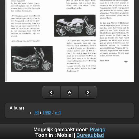
Albums
90
/
1998
/
nr1
Mogelijk gemaakt door:
Piwigo
Toon in :
Mobiel
|
Bureaublad