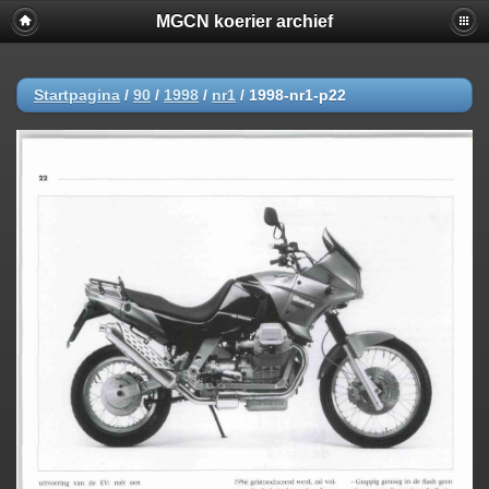
MGCN koerier archief
Startpagina
/
90
/
1998
/
nr1
/
1998-nr1-p22