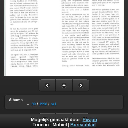
Albums
90
/
1998
/
nr1
Mogelijk gemaakt door:
Piwigo
Toon in :
Mobiel
|
Bureaublad