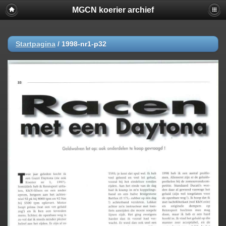
MGCN koerier archief
Startpagina
/
1998-nr1-p32