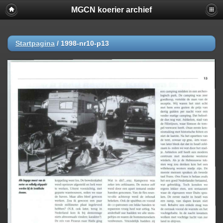
MGCN koerier archief
Startpagina
/
1998-nr10-p13