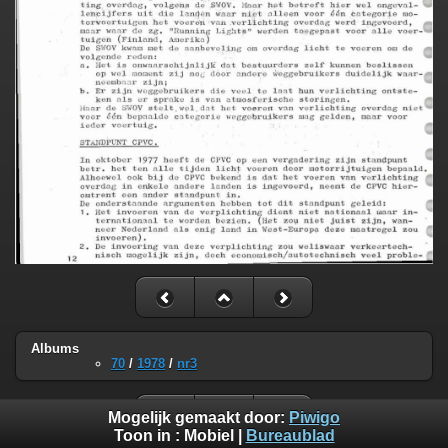
Albums
70
/
1978
/
nr3
Mogelijk gemaakt door:
Piwigo
Toon in :
Mobiel
|
Bureaublad