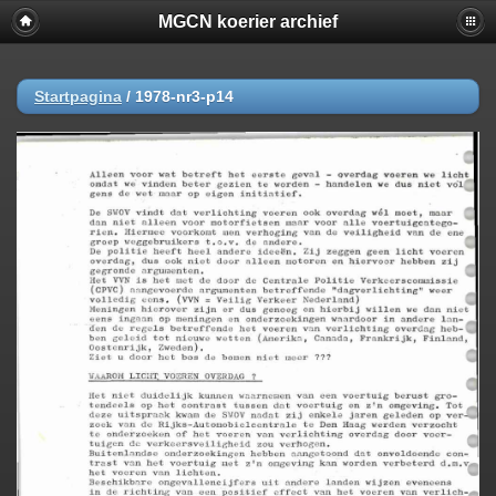
MGCN koerier archief
Startpagina
/
1978-nr3-p14