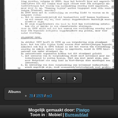
Albums
70
/
1978
/
nr3
Mogelijk gemaakt door:
Piwigo
Toon in :
Mobiel
|
Bureaublad