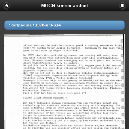
MGCN koerier archief
Startpagina
/
1978-nr3-p14