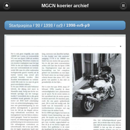
MGCN koerier archief
Startpagina
/
90
/
1998
/
nr9
/
1998-nr9-p9