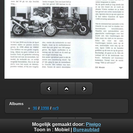
Albums
90
/
1998
/
nr9
Mogelijk gemaakt door:
Piwigo
Toon in :
Mobiel
|
Bureaublad