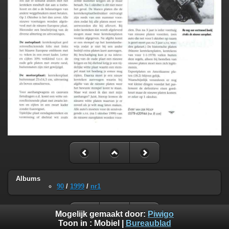
Albums
90
/
1999
/
nr1
Mogelijk gemaakt door:
Piwigo
Toon in :
Mobiel
|
Bureaublad