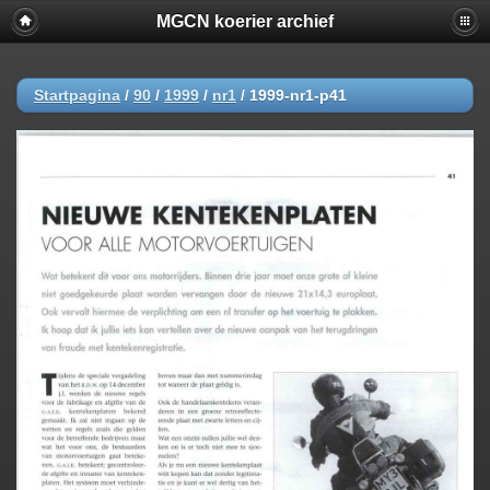
MGCN koerier archief
Startpagina
/
90
/
1999
/
nr1
/
1999-nr1-p41