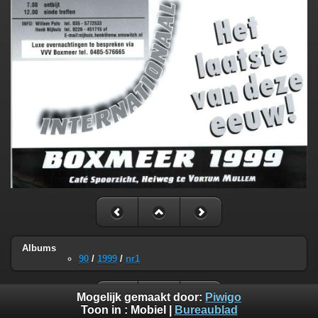
Albums
90
/
1999
/
nr1
Mogelijk gemaakt door:
Piwigo
Toon in :
Mobiel
|
Bureaublad