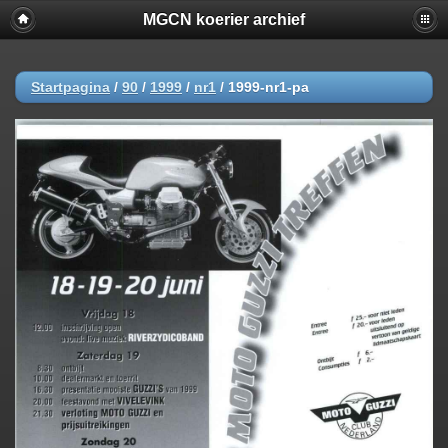
MGCN koerier archief
Startpagina
/
90
/
1999
/
nr1
/
1999-nr1-pa