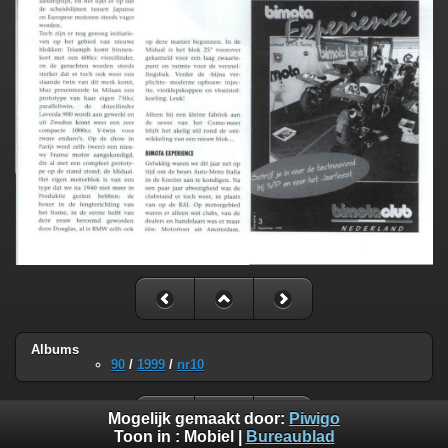
Albums
90
/
1999
/
nr10
Mogelijk gemaakt door:
Piwigo
Toon in :
Mobiel
|
Bureaublad