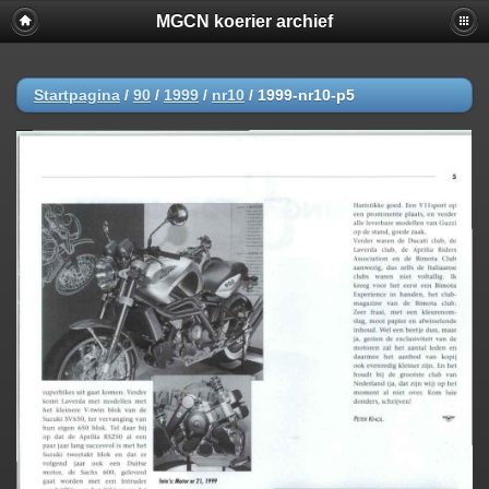
MGCN koerier archief
Startpagina
/
90
/
1999
/
nr10
/
1999-nr10-p5