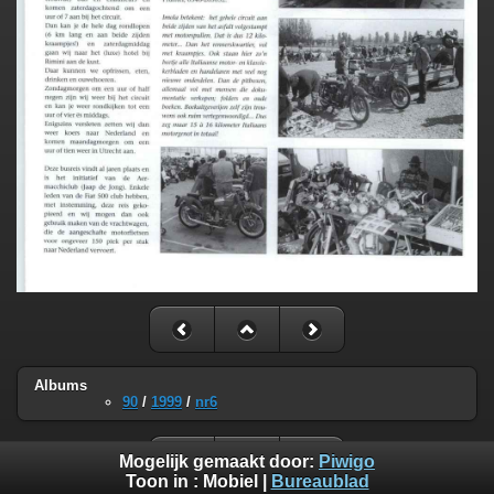
Albums
90
/
1999
/
nr6
Mogelijk gemaakt door:
Piwigo
Toon in :
Mobiel
|
Bureaublad