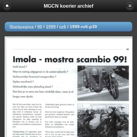
MGCN koerier archief
Startpagina
/
90
/
1999
/
nr6
/
1999-nr6-p39