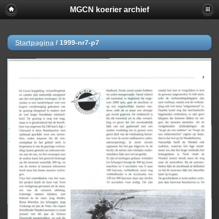
MGCN koerier archief
Startpagina
/
1999-nr7-p7