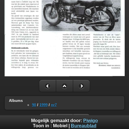
Albums
90
/
1999
/
nr7
Mogelijk gemaakt door:
Piwigo
Toon in :
Mobiel
|
Bureaublad