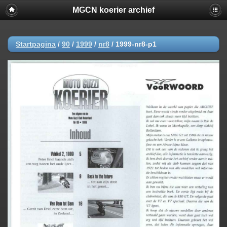
MGCN koerier archief
Startpagina
/
90
/
1999
/
nr8
/
1999-nr8-p1