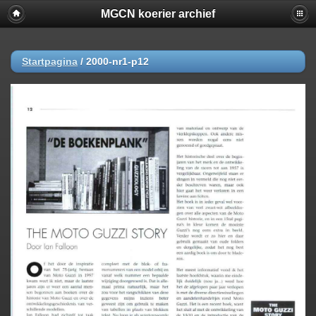
MGCN koerier archief
Startpagina
/
2000-nr1-p12