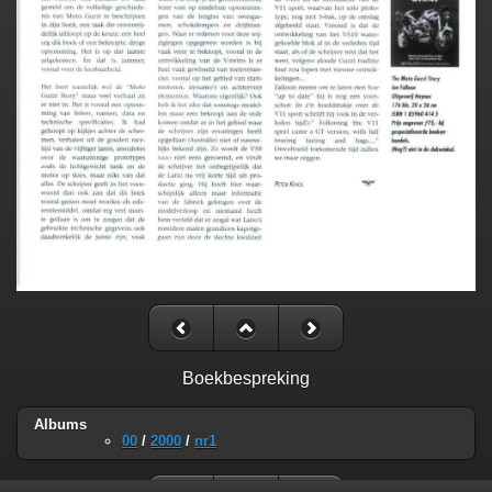
Boekbespreking
Albums
00
/
2000
/
nr1