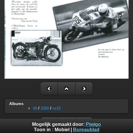
Albums
00
/
2000
/
nr10
Mogelijk gemaakt door:
Piwigo
Toon in :
Mobiel
|
Bureaublad