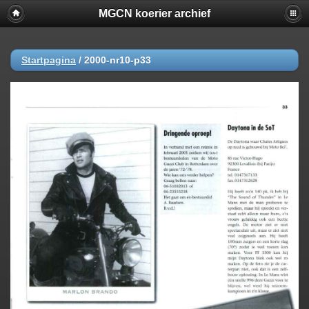
MGCN koerier archief
Startpagina
/
2000-nr10-p33