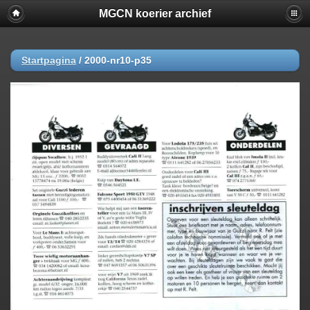
MGCN koerier archief
Startpagina
/
2000-nr10-p35