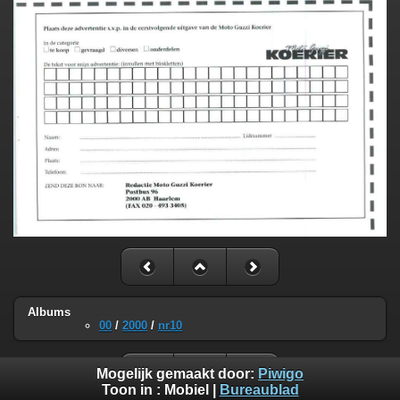
Albums
00
/
2000
/
nr10
Mogelijk gemaakt door:
Piwigo
Toon in :
Mobiel
|
Bureaublad