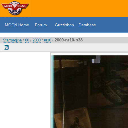
MGCN Home
Forum
Guzzishop
Database
2000-nr10-p38
Startpagina
/
00
/
2000
/
nr10
/