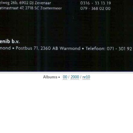
Albums
00
/
2000
/
nr10