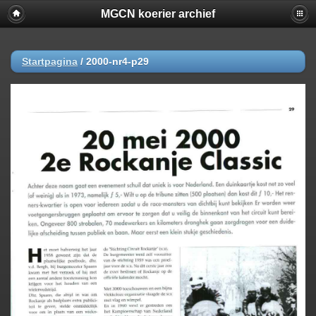
MGCN koerier archief
Startpagina
/
2000-nr4-p29