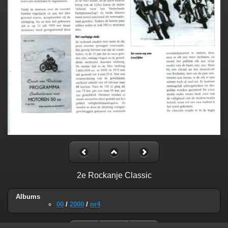
2e Rockanje Classic
Albums
00
/
2000
/
nr4