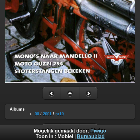
Albums
00
/
2001
/
nr10
Mogelijk gemaakt door:
Piwigo
Toon in :
Mobiel
|
Bureaublad