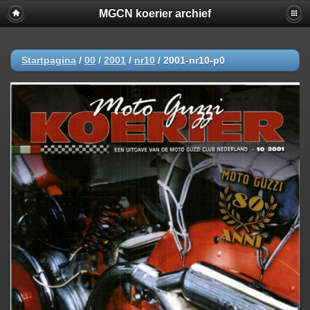
MGCN koerier archief
Startpagina
/
00
/
2001
/
nr10
/
2001-nr10-p0