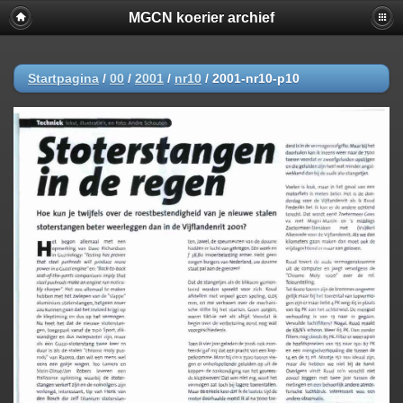
MGCN koerier archief
Startpagina
/
00
/
2001
/
nr10
/
2001-nr10-p10