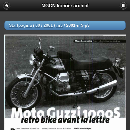
MGCN koerier archief
Startpagina
/
00
/
2001
/
nr5
/
2001-nr5-p3