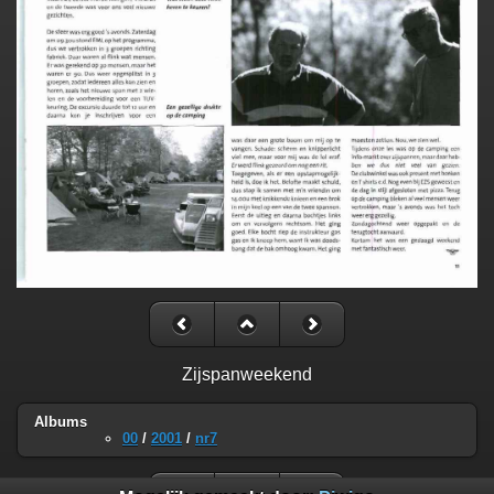
Zijspanweekend
Albums
00
/
2001
/
nr7