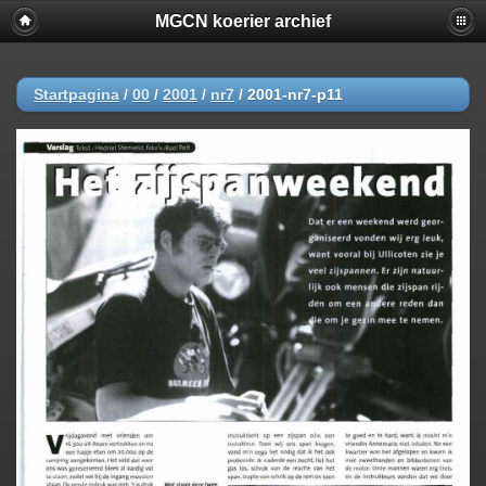
MGCN koerier archief
Startpagina
/
00
/
2001
/
nr7
/
2001-nr7-p11