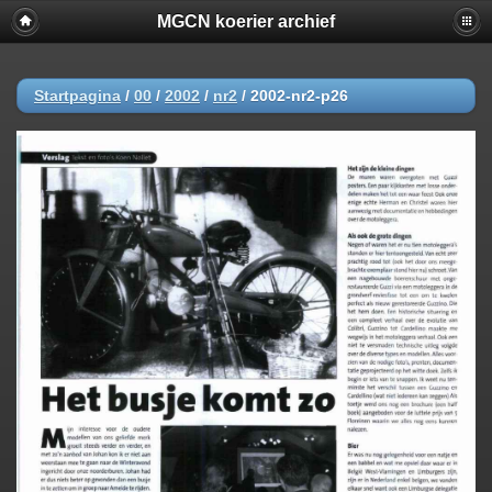
MGCN koerier archief
Startpagina
/
00
/
2002
/
nr2
/
2002-nr2-p26