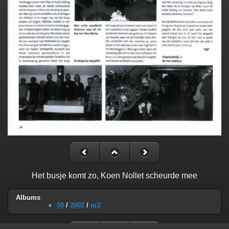
Het busje komt zo, Koen Nollet scheurde mee
Albums
00
/
2002
/
nr2