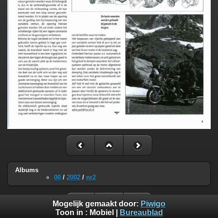
Albums
00
/
2002
/
nr2
Mogelijk gemaakt door:
Piwigo
Toon in :
Mobiel
|
Bureaublad