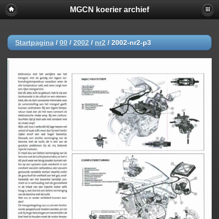
MGCN koerier archief
Startpagina
/
00
/
2002
/
nr2
/
2002-nr2-p3