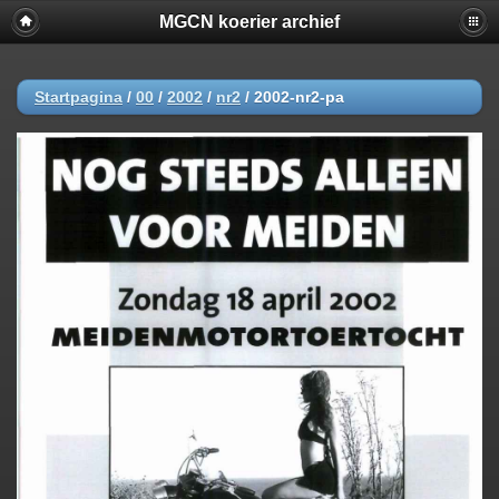
MGCN koerier archief
Startpagina
/
00
/
2002
/
nr2
/
2002-nr2-pa