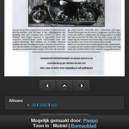
Albums
00
/
2002
/
nr2
Mogelijk gemaakt door:
Piwigo
Toon in :
Mobiel
|
Bureaublad