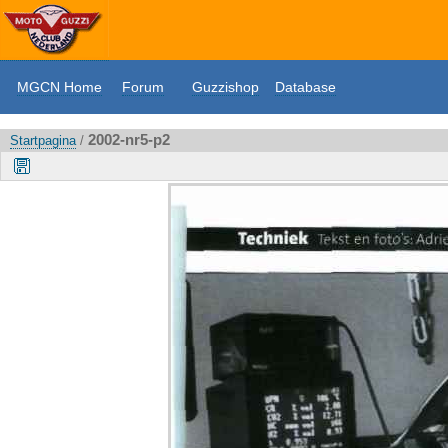
MGCN Home
Forum
Guzzishop
Database
2002-nr5-p2
Startpagina
/