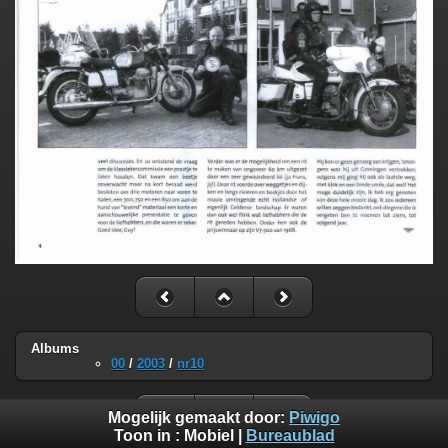
Albums
00
/
2003
/
nr10
Mogelijk gemaakt door:
Piwigo
Toon in :
Mobiel
|
Bureaublad