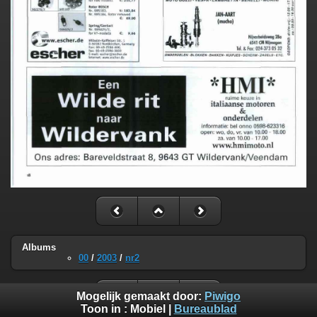
Albums
00
/
2003
/
nr2
Mogelijk gemaakt door:
Piwigo
Toon in :
Mobiel
|
Bureaublad