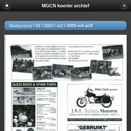
MGCN koerier archief
Startpagina
/
00
/
2003
/
nr2
/
2003-nr2-p18