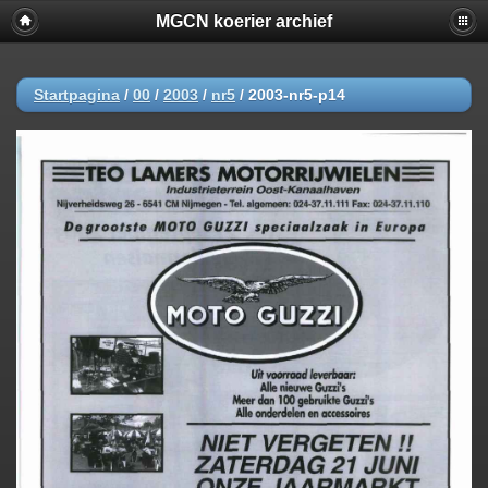
MGCN koerier archief
Startpagina
/
00
/
2003
/
nr5
/
2003-nr5-p14