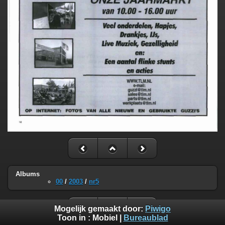
Albums
00
/
2003
/
nr5
Mogelijk gemaakt door:
Piwigo
Toon in :
Mobiel
|
Bureaublad