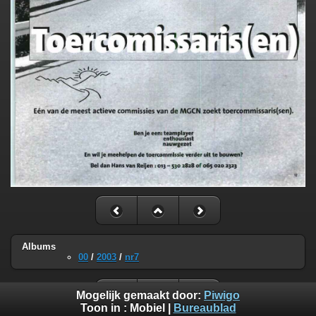
Albums
00
/
2003
/
nr7
Mogelijk gemaakt door:
Piwigo
Toon in :
Mobiel
|
Bureaublad