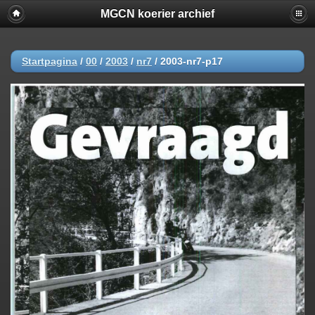
MGCN koerier archief
Startpagina
/
00
/
2003
/
nr7
/
2003-nr7-p17