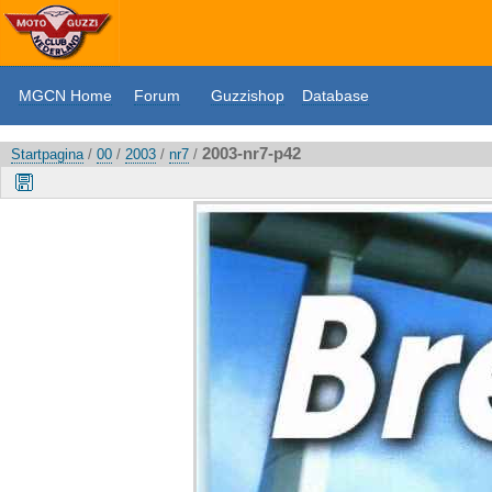
MGCN Home
Forum
Guzzishop
Database
2003-nr7-p42
Startpagina
/
00
/
2003
/
nr7
/