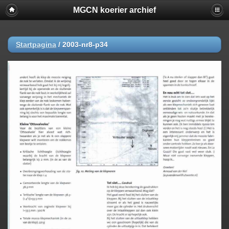
MGCN koerier archief
Startpagina
/
2003-nr8-p34