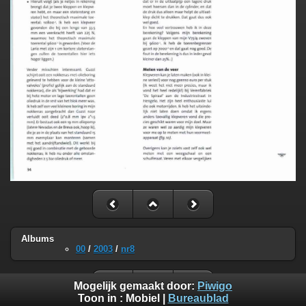
Albums
00
/
2003
/
nr8
Mogelijk gemaakt door:
Piwigo
Toon in :
Mobiel
|
Bureaublad