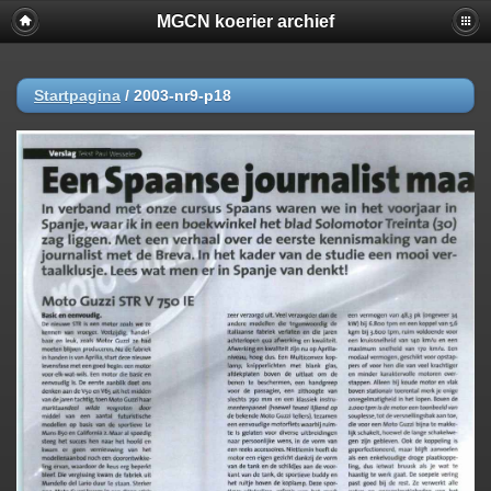
MGCN koerier archief
Startpagina
/
2003-nr9-p18