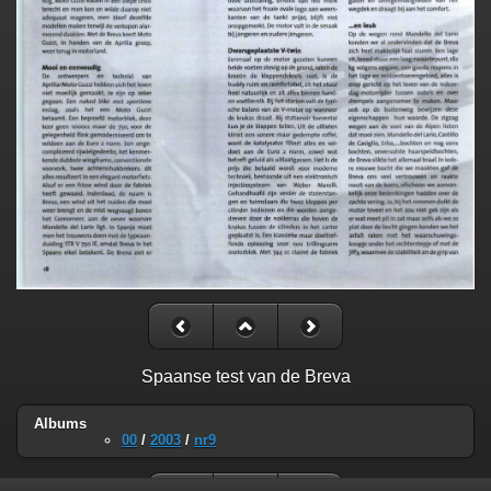
Spaanse test van de Breva
Albums
00
/
2003
/
nr9