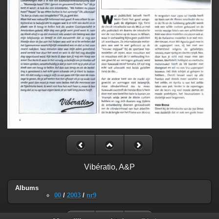
Vibératio, A&P
Albums
00
/
2003
/
nr9