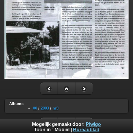
Albums
00
/
2003
/
nr9
Mogelijk gemaakt door:
Piwigo
Toon in :
Mobiel
|
Bureaublad