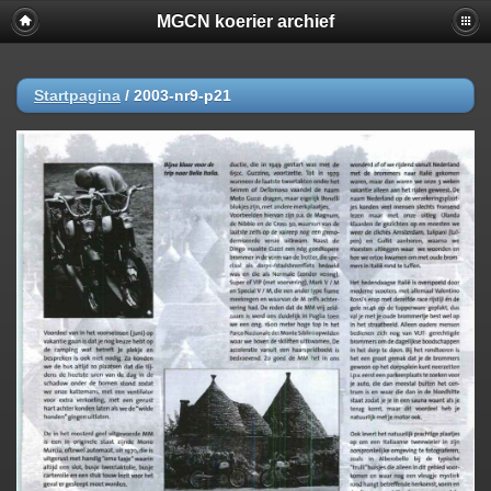
MGCN koerier archief
Startpagina
/
2003-nr9-p21