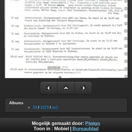
Albums
70
/
1979
/
nr7
Mogelijk gemaakt door:
Piwigo
Toon in :
Mobiel
|
Bureaublad