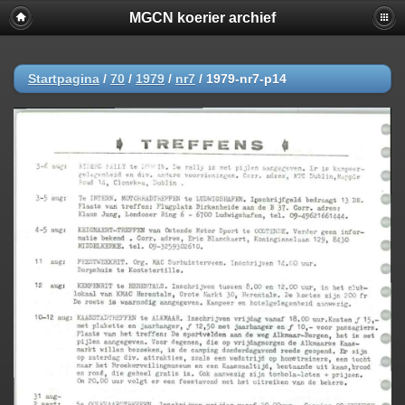
MGCN koerier archief
Startpagina
/
70
/
1979
/
nr7
/
1979-nr7-p14