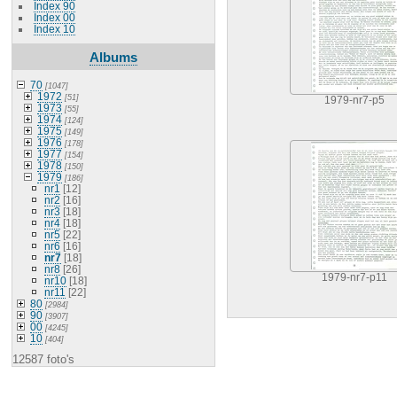
Index 90
Index 00
Index 10
Albums
70
[1047]
1972
[51]
1979-nr7-p5
1973
[55]
1974
[124]
1975
[149]
1976
[178]
1977
[154]
1978
[150]
1979
[186]
nr1
[12]
nr2
[16]
nr3
[18]
nr4
[18]
nr5
[22]
nr6
[16]
nr7
[18]
nr8
[26]
1979-nr7-p11
nr10
[18]
nr11
[22]
80
[2984]
90
[3907]
00
[4245]
10
[404]
12587 foto's