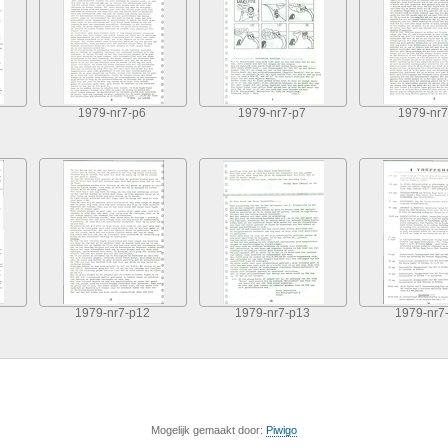
1979-nr7-p6
1979-nr7-p7
1979-nr7
1979-nr7-p12
1979-nr7-p13
1979-nr7
Mogelijk gemaakt door:
Piwigo