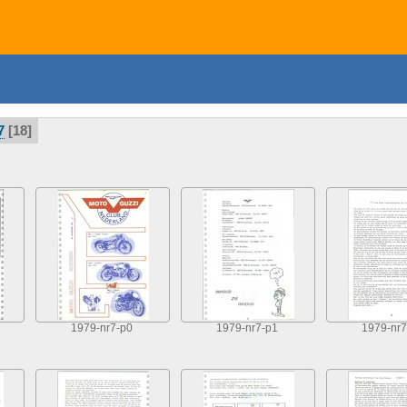
7
18
1979-nr7-p0
1979-nr7-p1
1979-nr7