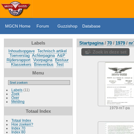
MGCN Home
Forum
Guzzishop
Database
Labels
Startpagina
/
70
/
1979
/
nr
Inhoudsopgave
Technisch artikel
Zoek in deze set
Toerverslag
Achterpagina
A&P
Rijdersrapport
Voorpagina
Bestuur
Klassiekers
Brievenbus
Test
Menu
Labels
(11)
Zoek
Over
Melding
1979-nr7-pa
Totaal Index
Totaal Index
Hoe zoeken?
Index 70
Index 80