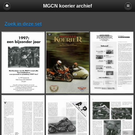
MGCN koerier archief
Zoek in deze set