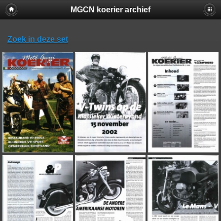
MGCN koerier archief
Zoek in deze set