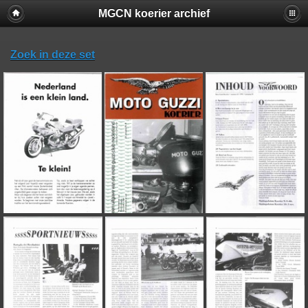
MGCN koerier archief
Zoek in deze set