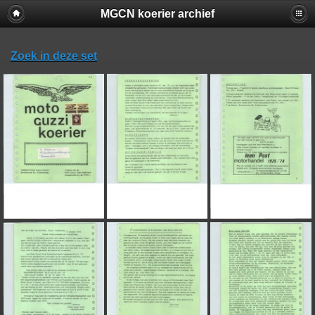
MGCN koerier archief
Zoek in deze set