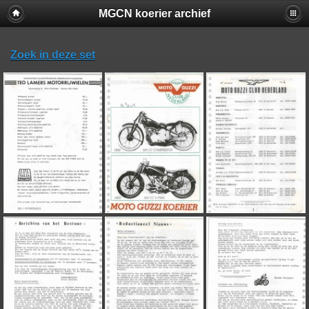
MGCN koerier archief
Zoek in deze set