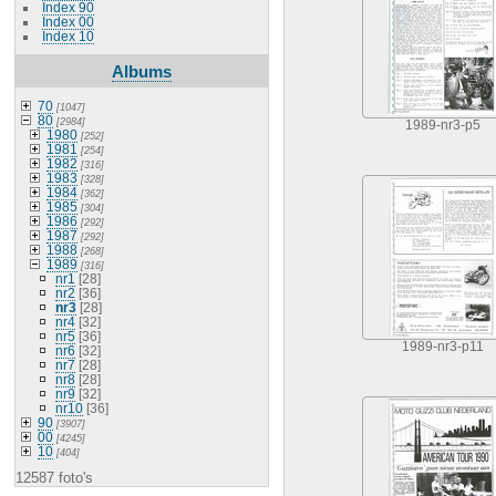
Index 90
Index 00
Index 10
Albums
70
[1047]
80
[2984]
1989-nr3-p5
1980
[252]
1981
[254]
1982
[316]
1983
[328]
1984
[362]
1985
[304]
1986
[292]
1987
[292]
1988
[268]
1989
[316]
nr1
[28]
nr2
[36]
nr3
[28]
nr4
[32]
nr5
[36]
1989-nr3-p11
nr6
[32]
nr7
[28]
nr8
[28]
nr9
[32]
nr10
[36]
90
[3907]
00
[4245]
10
[404]
12587 foto's