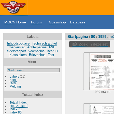
MGCN Home
Forum
Guzzishop
Database
Labels
Startpagina
/
80
/
1989
/
nr
Inhoudsopgave
Technisch artikel
Zoek in deze set
Toerverslag
Achterpagina
A&P
Rijdersrapport
Voorpagina
Bestuur
Klassiekers
Brievenbus
Test
Menu
Labels
(11)
Zoek
Over
Melding
1989-nr3-pa
Totaal Index
Totaal Index
Hoe zoeken?
Index 70
Index 80