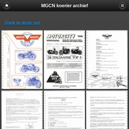
MGCN koerier archief
Zoek in deze set