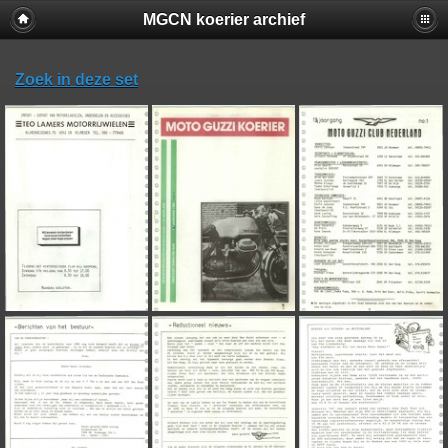
MGCN koerier archief
Zoek in deze set