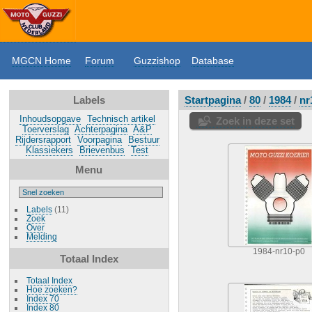
MGCN Home
Forum
Guzzishop
Database
Labels
Startpagina
/
80
/
1984
/
nr
Inhoudsopgave
Technisch artikel
Zoek in deze set
Toerverslag
Achterpagina
A&P
Rijdersrapport
Voorpagina
Bestuur
Klassiekers
Brievenbus
Test
Menu
Labels
(11)
Zoek
Over
Melding
1984-nr10-p0
Totaal Index
Totaal Index
Hoe zoeken?
Index 70
Index 80