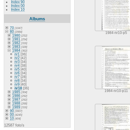
Index 90
Index 00
Index 10
Albums
70
[1047]
80
[2984]
1984-nr10-p5
1980
[252]
1981
[254]
1982
[316]
1983
[328]
1984
[362]
nr1
[36]
nr2
[42]
nr3
[34]
nr4
[38]
nr5
[40]
nr6
[34]
nr7
[28]
nr8
[34]
nr9
[40]
nr10
[36]
1984-nr10-p11
1985
[304]
1986
[292]
1987
[292]
1988
[268]
1989
[316]
90
[3907]
00
[4245]
10
[404]
12587 foto's