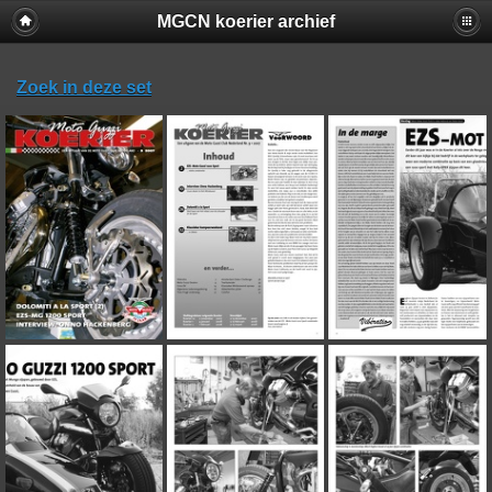
MGCN koerier archief
Zoek in deze set