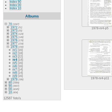
Index 90
Index 00
Index 10
Albums
70
[1047]
1972
[51]
1978-nr4-p5
1973
[55]
1974
[124]
1975
[149]
1976
[178]
1977
[154]
1978
[150]
nr1
[16]
nr2
[18]
nr3
[22]
nr4
[18]
nr5
[16]
nr6
[16]
nr7
[14]
nr8
[14]
nr9
[16]
1978-nr4-p11
1979
[186]
80
[2984]
90
[3907]
00
[4245]
10
[404]
12587 foto's