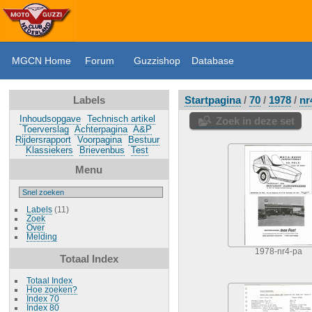
MGCN Home
Forum
Guzzishop
Database
Labels
Startpagina
/
70
/
1978
/
nr
Inhoudsopgave
Technisch artikel
Zoek in deze set
Toerverslag
Achterpagina
A&P
Rijdersrapport
Voorpagina
Bestuur
Klassiekers
Brievenbus
Test
Menu
Labels
(11)
Zoek
Over
Melding
1978-nr4-pa
Totaal Index
Totaal Index
Hoe zoeken?
Index 70
Index 80