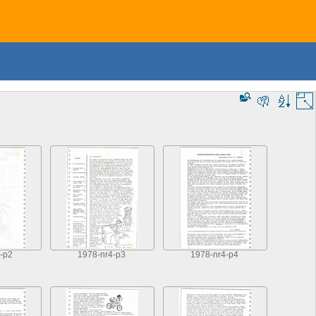
-p2
1978-nr4-p3
1978-nr4-p4