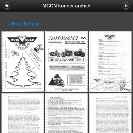
MGCN koerier archief
Zoek in deze set