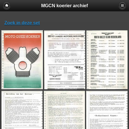
MGCN koerier archief
Zoek in deze set